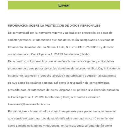
INFORMACIÓN SOBRE LA PROTECCIÓN DE DATOS PERSONALES
De conformidad con la normativa vigente y aplicable en protección de datos de
carácter personal, le informamos que sus datos serán incorporados a sistema de
tratamiento titularidad de Bio Natural Fruits, S.L. con CIF B-25568551 y domicilio
social situado en Camí Alpicat n.1, 25123 Torrefarrera (Lleida).
De acuerdo con los derechos que le confiere la normativa vigente y aplicable en
protección de datos podrá ejercer los derechos de acceso, rectificación, limitación de
tratamiento, supresión ( ‘derecho al olvido’), portabilidad y oposición al tratamiento
de sus datos de carácter personal así como la revocación de consentimiento
prestado para el tratamiento de estos, dirigiendo su petición a la dirección postal en
la Camí Alpicat n. 1, 25123 Torrefarrera (Lleida) o al correo electrónico
bionatural@bionaturalfruits.com.
Podrá dirigirse a la autoridad de control competente para presentar la reclamación
que considere oportuna. Los datos identificadas con una marca (*) se entienden
como campos obligatorios y requeridos, en consecuencia se entenderán como