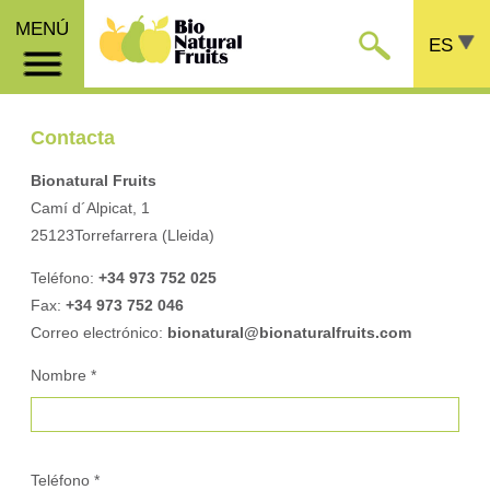
MENÚ
ES
Contacta
Bionatural Fruits
Camí d´Alpicat, 1
25123Torrefarrera (Lleida)
Teléfono:
+34 973 752 025
Fax:
+34 973 752 046
Correo electrónico:
bionatural@bionaturalfruits.com
Nombre *
Teléfono *