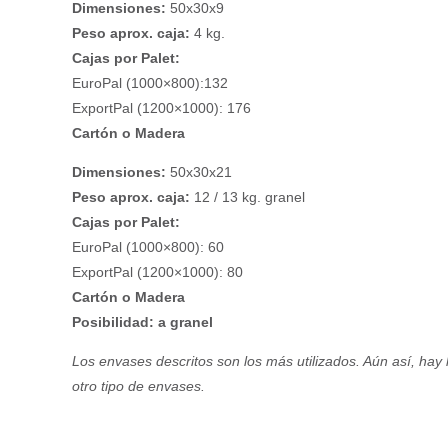
Dimensiones:
50x30x9
Peso aprox. caja:
4 kg.
Cajas por Palet:
EuroPal (1000×800):132
ExportPal (1200×1000): 176
Cartón o Madera
Dimensiones:
50x30x21
Pera Abate Fetel
Peso aprox. caja:
12 / 13 kg. granel
Cajas por Palet:
EuroPal (1000×800): 60
ExportPal (1200×1000): 80
Cartón o Madera
Posibilidad: a granel
Los envases descritos son los más utilizados. Aún así, hay la
otro tipo de envases.